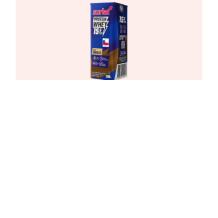
Leche Surlat Whey Protein Chocolate
200ml
VER MÁS