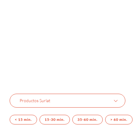
Productos Surlat
< 15 min.
15-30 min.
35-60 min.
> 60 min.