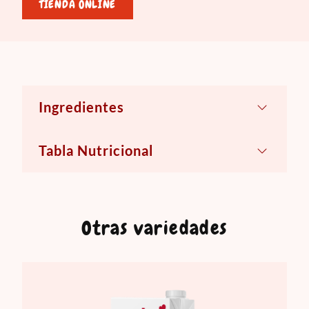
TIENDA ONLINE
Ingredientes
Leche semidescremada fluida,
Tabla Nutricional
Concentrado de proteína de leche,
Concentrado de proteína de suero de
leche 3.8%, Cepa de yogurt l.
bulgaricus, Cepa de yogurt s.
Otras variedades
thermophilus, L. rhamnosus, Lactasa,
Saborizante natural, Color natural
carmín de cochinilla, Sucralosa,
Vitamina d3 (origen animal), Leche.