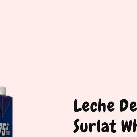
Leche D
Surlat W