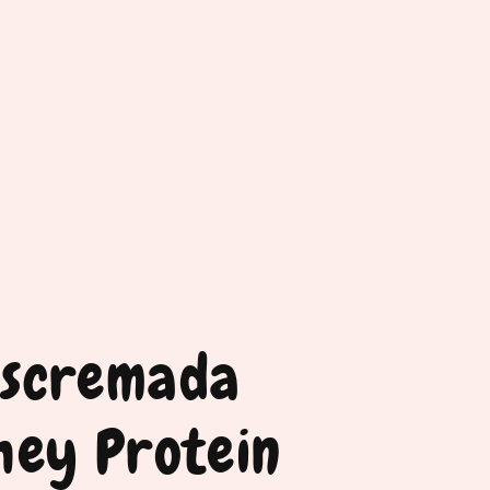
escremada
hey Protein