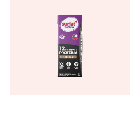
Leche Surlat Proteina Sin Lactosa
Chocolate 200ml
VER MÁS