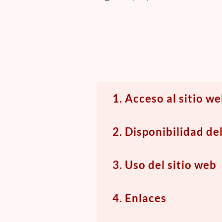
1. Acceso al sitio w
El acceso 
2. Disponibilidad de
reservamos
aviso (con
Quillayes 
3. Uso del sitio web
seremos re
horas del 
por cualqu
disponibil
El sitio w
4. Enlaces
al sitio we
permitidos
Nos reserv
sistema, t
siguientes