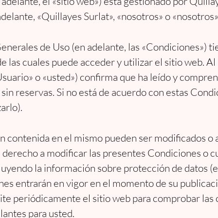
n adelante, el «sitio web») está gestionado por Qui
delante, «Quillayes Surlat», «nosotros» o «nosotros»
nerales de Uso (en adelante, las «Condiciones») ti
 las cuales puede acceder y utilizar el sitio web. Al a
«Usuario» o «usted») confirma que ha leído y compren
sin reservas. Si no está de acuerdo con estas Condic
arlo).
ón contenida en el mismo pueden ser modificados o a
l derecho a modificar las presentes Condiciones o cu
cluyendo la información sobre protección de datos (en
nes entrarán en vigor en el momento de su publicació
site periódicamente el sitio web para comprobar las
ulantes para usted.