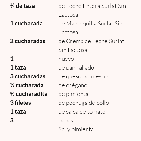
¼ de taza
de Leche Entera Surlat Sin
Lactosa
1 cucharada
de Mantequilla Surlat Sin
Lactosa
2 cucharadas
de Crema de Leche Surlat
Sin Lactosa
1
huevo
1 taza
de pan rallado
3 cucharadas
de queso parmesano
½ cucharada
de orégano
½ cucharadita
de pimienta
3 filetes
de pechuga de pollo
1 taza
de salsa de tomate
3
papas
Sal y pimienta