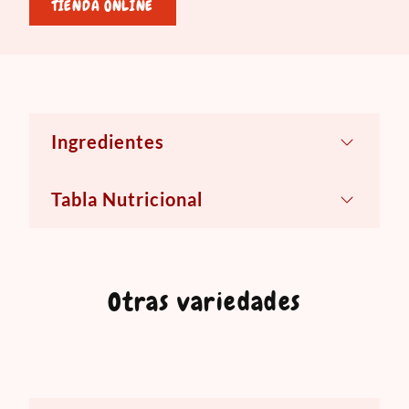
TIENDA ONLINE
Ingredientes
Leche natural pasteurizada, Sal,
Tabla Nutricional
Cloruro de calcio, Cultivos lácticos
seleccionados, Cuajo, Enzima lactasa.
Otras variedades