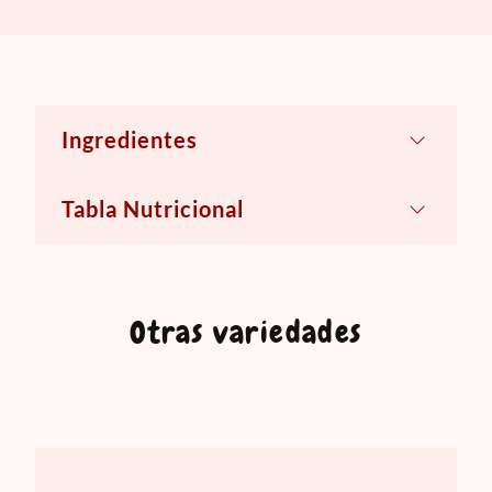
Ingredientes
Leche natural pasteurizada, Sal,
Tabla Nutricional
Cloruro de calcio, Cultivos lácticos
seleccionados, Cuajo, Enzima lactasa.
Otras variedades