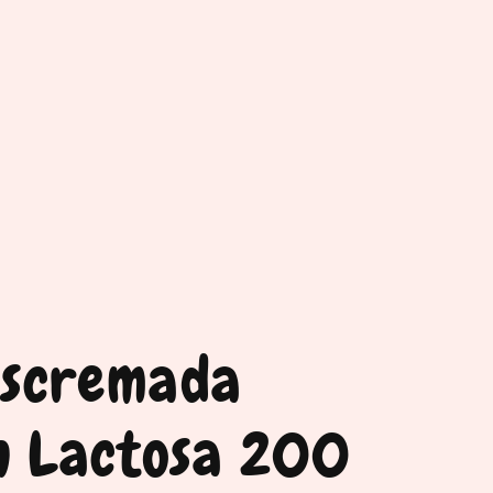
escremada
in Lactosa 200