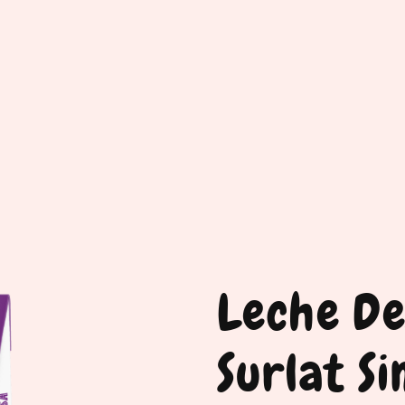
Leche D
Surlat S