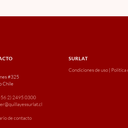
ACTO
SURLAT
Condiciones de uso
|
Política
ones #325
o Chile
+56 2) 2495 0300
ter@quillayessurlat.cl
rio de contacto