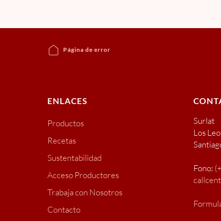
Página de error
ENLACES
CONT
Surlat
Productos
Los Le
Recetas
Santiag
Sustentabilidad
Fono:
(
Acceso Productores
callcen
Trabaja con Nosotros
Formula
Contacto