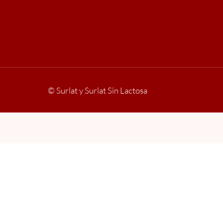
© Surlat y Surlat Sin Lactosa
Respetamos su privacidad
Nuestro sitio web utiliza cookies y herramienta
contenido y los anuncios, para proporcionar fun
También podemos compartir información sobre có
pueden combinar esta información con otra inf
socios pueden estar ubicados en países que no 